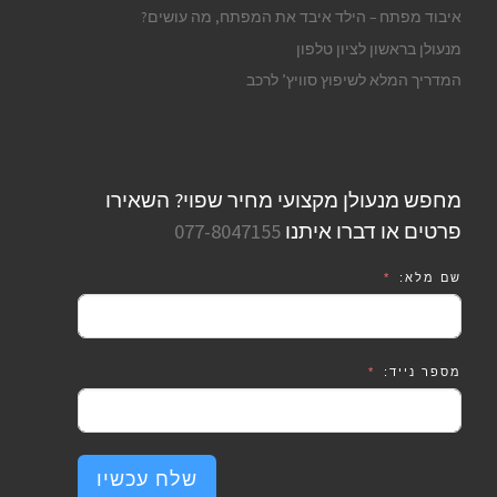
איבוד מפתח – הילד איבד את המפתח, מה עושים?
מנעולן בראשון לציון טלפון
המדריך המלא לשיפוץ סוויץ’ לרכב
מחפש מנעולן מקצועי מחיר שפוי? השאירו
פרטים או דברו איתנו
077-8047155
שם מלא:
מספר נייד:
שלח עכשיו