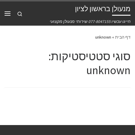
מנעולן בראשון לציון
דלג לתוכן
Search
תפרי
חייגו עכשיו 077-8047155 שירותי מנעולן מקצועי
דף הבית
»
unknown
סוגי סטטיסטיקות:
unknown