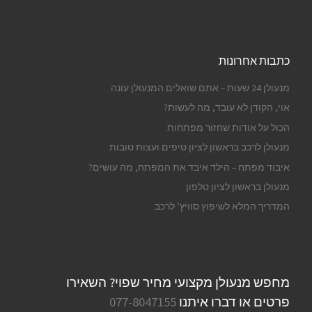
כתבות אחרונות
מנעולן 24 שעות – אתם שואלים המנעולן עונה
אוי, הקודן לא עובד, מה לעשות?
הכול על אודות שחזור מפתחות
מנעולן לרכב בראשון לציון טיפים ועצות טובות
איבוד מפתח – הילד איבד את המפתח, מה עושים?
מנעולן בראשון לציון טלפון
המדריך המלא לשיפוץ סוויץ’ לרכב
מחפש מנעולן מקצועי מחיר שפוי? השאירו
פרטים או דברו איתנו
077-8047155