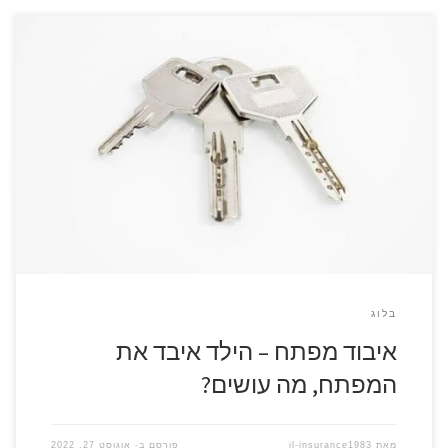
להזמנת מנעולן התקשרו עכשיו 077-8047155 אתם גרים בראשון
לציון ויצאתם לטייל עם הילד בעגלה, הילד היה משועמם, הוא ניסה
לקום ולצאת מהעגלה, הוא בכה, חיפשתם משהו שיעסיק אותו
ונתתם לו את צרור המפתחות, אבל אבוי… כשהגעתם הביתה או
כשחזרתם אל הרכב, המפתח לא נמצא. הילד איבד את המפתח,
מה אתם […]
בלוג
איבוד מפתח – הילד איבד את
המפתח, מה עושים?
מאת
il-insurance1983
פורסם ב-
אוגוסט 27, 2022