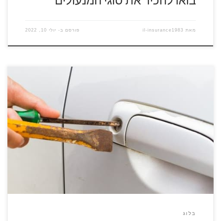
בואו להכיר את סוגי המנעולים
מאת
il-insurance1983
פורסם ב-
יולי 10, 2022
להזמנת מנעולן התקשרו עכשיו 077-8047155 מנעולן רכב ראשון
לציון הוא מנעולן העוסק בשלושה תחומים עיקריים, בפריצת רכבים,
בשחזור מפתחות ובהתקנת מפתחות חדשים לרכב. מנעולן רכב הוא
בעל מקצוע ייחודי. הוא חייב להכיר את המערכות והמנגנונים
החדשים של נעילת הרכבים, הוא יודע לתקן ולהחליף כל מנעול והוא
מודע לאחריות הרבה המוטלת […]
בלוג