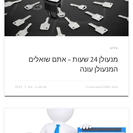
ולא נסגר, אתם תקועים בבית ללא אפשרות לצאת או עומדים מחוץ
לדלת ללא אפשרות להיכנס. אין ברירה, צריך לפנות […]
בלוג
מנעולן 24 שעות – אתם שואלים
המנעולן עונה
מאת
il-insurance1983
פורסם ב-
מאי 7, 2023
להזמנת מנעולן התקשרו עכשיו 077-8047155 גרים בקריית גנים