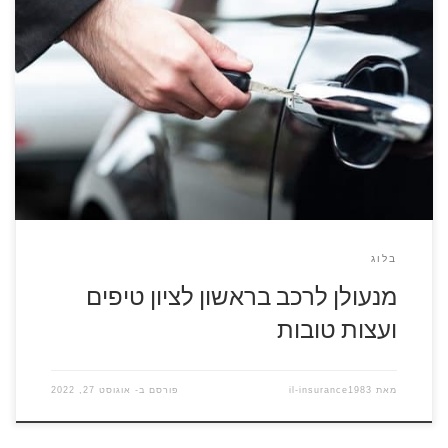
להזמנת מנעולן התקשרו עכשיו 077-8047155 מנעולן לרכב בראשון
לציון הוא בעל מקצוע ייחודי בתחומו ואין מי שאינו נדרש לשירותים
שלו. הוא יודע לתקן את מנעול הרכב, לשכפל או לשחזר את המנעול,
לפתור בעיות בקודן ועוד שירותים רבים ונפוצים. אם אתם גרים
בראשון לציון, בנס ציונה או בסביבה הקרובה, תמיד כדאי […]
בלוג
מנעולן לרכב בראשון לציון טיפים
ועצות טובות
מאת
il-insurance1983
פורסם ב-
אוגוסט 27, 2022