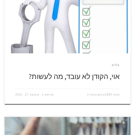
בראשון לציון אבל עובדים בנס ציונה. קמתם בבוקר נמרצים לעבודה
והקודן לרכב לא עובד. מה עושים? ראשית, אל תילחצו. זו בעיה
צפויה העלולה להתרחש בכל מצב, ומה לעשות, גם במצבים
מלחיצים. הנתונים מלמדים שזה קורה בדרך כלל אחרי שלוש שנים
של שימוש, […]
בלוג
אוי, הקודן לא עובד, מה לעשות?
מאת
il-insurance1983
פורסם ב-
אוגוסט 27, 2022