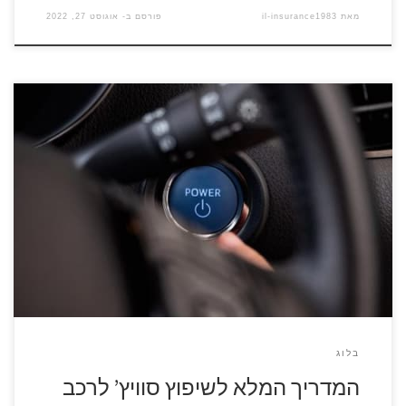
מאת
il-insurance1983
פורסם ב-
אוגוסט 27, 2022
להזמנת מנעולן התקשרו עכשיו 077-8047155 אין כמעט מי שלא
נזקק לשיפוץ סוויץ לרכב, בעיות בסוויץ’ יכולות לקרות הן במכוניות
ישנות והן במכוניות חדשות. יש סוגים שונים של בעיות בסוויץ’,
לעתים המפתח עלול להיתקע לעתים הוא אינו מצליח להסתובב
כשהמכנה המשותף הוא שאי אפשר להתניע את האוטו. אם אינכם
מצליחים להתניע […]
בלוג
המדריך המלא לשיפוץ סוויץ’ לרכב