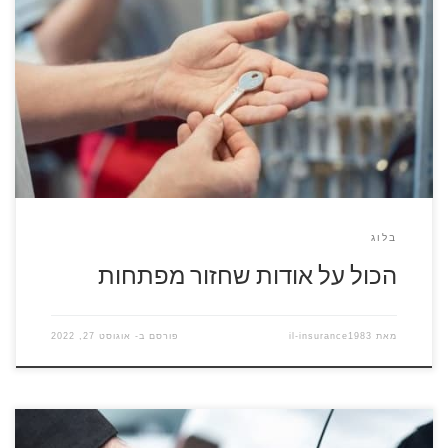
להזמנת מנעולן התקשרו עכשיו 077-8047155 במועדון הספורט
בשכונת נווה הדרים בראשון לציון כולם מכירים את חנה. בכל פעם
שהיא מגיעה אל המועדון הם מצקצקים בלשונם, מעניין מה היא
שכחה הפעם. בשבוע שעבר היא שכחה להביא נעלי ספורט, שבוע
לפני כן היא לא זכרה איפה היא השאירה את משקפי השמש
היוקרתיים […]
בלוג
הכול על אודות שחזור מפתחות
מאת
il-insurance1983
פורסם ב-
אוגוסט 27, 2022