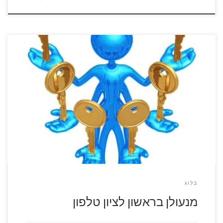
להזמנת מנעולן התקשרו עכשיו 077-8047155 אין דבר יותר נחוץ
מאשר טלפון של מנעולן בראשון לציון. כאשר אתם נמצאים במצבי
חירום, יצאתם לרגע מהרכב, הדלת נטרקה והמפתח נשאר בתוך
הרכב, שכחתם או איבדתם את המפתח לבית ואתם עומדים מחוץ
לבית עייפים ורעבים, אבל לא יכולים להיכנס, דלת הכספת לא
נפתחת בדיוק […]
בלוג
מנעולן בראשון לציון טלפון