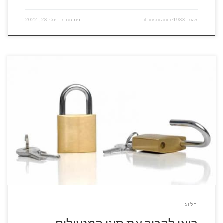
מאת
il-insurance1983
פורסם ב-
יולי 28, 2022
להזמנת מנעולן התקשרו עכשיו 077-8047155 אין מי שלא רוצה
להרגיש מוגן ובטוח ואין מי שלא מעוניין לשמור על הרכוש היקר ועל
חפצים בעלי ערך סנטימנטלי. במשך השנים הגיעו אל השוק סוגים
שונים של מנעולים, כל אחד מהם מספק רמת ביטחון שונה וכל אחד
מתאים לצרכים אחרים. אז רגע לפני שאתם […]
בלוג