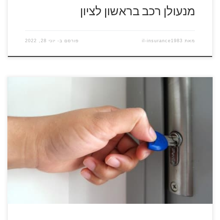
מנעולן רכב בראשון לציון
מאת
il-insurance1983
פורסם ב-
יוני 28, 2022
להזמנת מנעולן התקשרו עכשיו 077-8047155 נתקעתם עם מנעול
תקול? לא מוצאים את המפתח? על מנת לפתור את הבעיה
במהירות אתם צריכים לפנות אל שירותי מנעולן מקצועי זמין
ואיכותי – לצאת מהסבך במהירות. אף אחד לא מאחל לעצמו להיות
בסיטואציה הזו. לעמוד מול הדלת של הבית שלך ולא להיות מסוגל
לפתוח […]